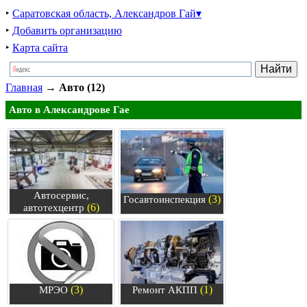
‣
Саратовская область, Александров Гай▾
‣
Добавить организацию
‣
Карта сайта
Главная
→
Авто (12)
Авто в Александрове Гае
Автосервис,
(3)
Госавтоинспекция
(6)
автотехцентр
(3)
(1)
МРЭО
Ремонт АКПП