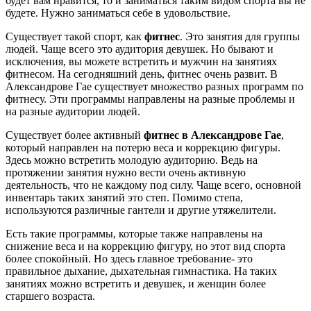
будет вам нравится, то и заниматься таким видом спорта вы не
будете. Нужно заниматься себе в удовольствие.
Существует такой спорт, как
фитнес
. Это занятия для группы
людей. Чаще всего это аудитория девушек. Но бывают и
исключения, вы можете встретить и мужчин на занятиях
фитнесом. На сегодняшний день, фитнес очень развит. В
Александрове Гае существует множество разных программ по
фитнесу. Эти программы направлены на разные проблемы и
на разные аудитории людей.
Существует более активный
фитнес в Александрове Гае
,
который направлен на потерю веса и коррекцию фигуры.
Здесь можно встретить молодую аудиторию. Ведь на
протяжении занятия нужно вести очень активную
деятельность, что не каждому под силу. Чаще всего, основной
инвентарь таких занятий это степ. Помимо степа,
используются различные гантели и другие утяжелители.
Есть такие программы, которые также направлены на
снижение веса и на коррекцию фигуру, но этот вид спорта
более спокойный. Но здесь главное требование- это
правильное дыхание, дыхательная гимнастика. На таких
занятиях можно встретить и девушек, и женщин более
старшего возраста.