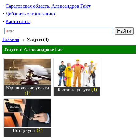
‣
Саратовская область, Александров Гай▾
‣
Добавить организацию
‣
Карта сайта
Главная
→
Услуги (4)
Услуги в Александрове Гае
Юридические услуги
(1)
Бытовые услуги
(1)
(2)
Нотариусы