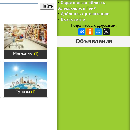
Саратовская область,
‣
Александров Гай▾
Добавить организацию
‣
Карта сайта
‣
Поделитесь с друзьями:
Объявления
Магазины
(1)
Туризм
(1)