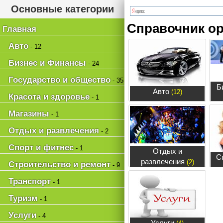
Основные категории
Справочник ор
Главная
Авто
- 12
Бизнес и Финансы
- 24
Государство и общество
- 35
Б
Авто
(12)
Красота и здоровье
- 1
Магазины
- 1
Отдых и развлечения
- 2
Спорт и фитнес
- 1
Отдых и
С
развлечения
(2)
Строительство и ремонт
- 9
Транспорт
- 1
Туризм
- 1
Услуги
- 4
Услуги