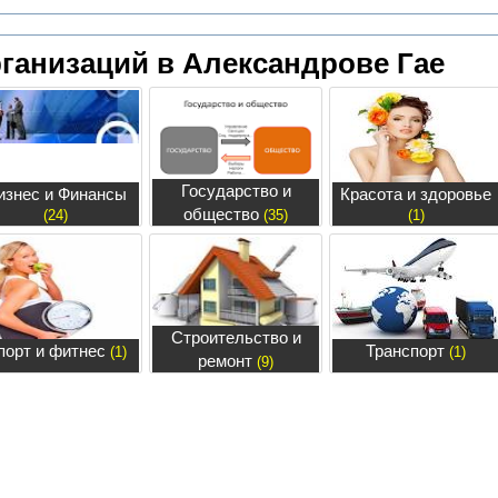
ганизаций в Александрове Гае
Государство и
изнес и Финансы
Красота и здоровье
общество
(24)
(35)
(1)
Строительство и
порт и фитнес
Транспорт
(1)
(1)
ремонт
(9)