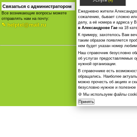
(4)
Связаться с администратором
Ежедневно жители Александров
Все возникающие вопросы можете
сожалению, бывает сложно или 
отправлять нам на почту:
делу, а её номера и адреса у
✎ helptel@mail.ru
в Александрове Гае
на 18 кат
К примеру, захотелось Вам веч
таким образом появляется проб
нем будет указан номер любим
Наш справочник безусловно о
об услугах предоставляемых о
нужной организации.
В справочнике есть возможност
обращались. Наиболее актуаль
можно прочесть об акциях и ск
безусловно нужное и полезное 
🍪 Мы используем файлы cooki
Принять