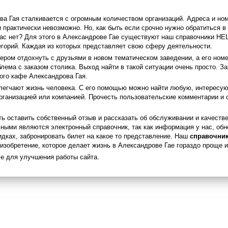
а Гая сталкивается с огромным количеством организаций. Адреса и ном
практически невозможно. Но, как быть если срочно нужно обратиться в
 Вас нет? Для этого в Александрове Гае существуют наш справочники H
егорий. Каждая из которых представляет свою сферу деятельности.
ером отдохнуть с друзьями в новом тематическом заведении, а его номе
лема с заказом столика. Выход найти в такой ситуации очень просто. За
ого кафе Александрова Гая.
блегчают жизнь человека. С его помощью можно найти любую, интерес
рганизацией или компанией. Прочесть пользовательские комментарии и 
ь оставить собственный отзыв и рассказать об обслуживании и качеств
ными являются электронный справочник, так как информация у нас, обн
идках, забронировать билет на какое то представление. Наш
справочник 
изобретение, которое делает жизнь в Александрове Гае гораздо проще 
e для улучшения работы сайта.